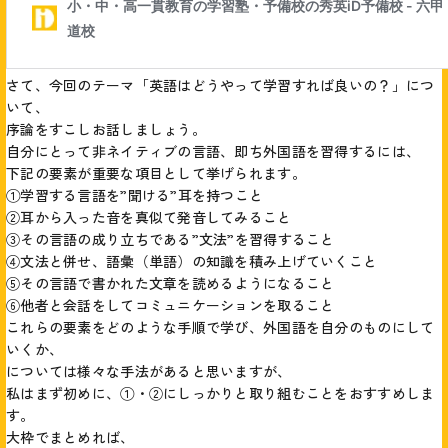
さて、今回のテーマ「英語はどうやって学習すれば良いの？」につ
いて、
序論をすこしお話しましょう。
自分にとって非ネイティブの言語、即ち外国語を習得するには、
下記の要素が重要な項目として挙げられます。
①学習する言語を”聞ける”耳を持つこと
②耳から入った音を真似て発音してみること
③その言語の成り立ちである”文法”を習得すること
④文法と併せ、語彙（単語）の知識を積み上げていくこと
⑤その言語で書かれた文章を読めるようになること
⑥他者と会話をしてコミュニケーションを取ること
これらの要素をどのような手順で学び、外国語を自分のものにして
いくか、
については様々な手法があると思いますが、
私はまず初めに、①・②にしっかりと取り組むことをおすすめしま
す。
大枠でまとめれば、