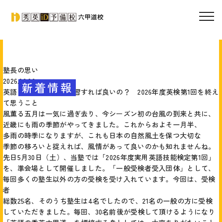
塾長の思い
2026.06.06
新着情報
英語ってどうやって学習すれば良いの？ 2026年度英検第1回を終え
て思うこと
風薫る五月は一気に過ぎ去り、今シーズン初の台風の到来と共に、
近畿にも雨の季節がやってきました。これからおよそ一月半、
多雨の時季になりますが、これも日本の自然風土を保つ大切な
季節の移ろいと捉えれば、風情があって良いのかも知れませんね。
先日5月30日（土）、当塾では「2026年度実用英語技能検定第1回」
を、準会場として開催しました。「一般受検者受入団体」として、
毎回多くの塾生以外の方の受検を受け入れています。今回は、受検
者
総数25名、そのうち塾生は4名でしたので、21名の一般の方に受検
していただきました。毎回、30名前後が受検して頂けるようになり