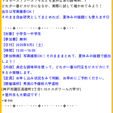
マヨネーズ？ソース？それとも意外なあの調味料…？
どれが一番ピカピカになるか、実際に試して確かめてみよう！
当日は写真撮影OK！
そのまま自由研究としてまとめれば、夏休みの宿題にも使えます◎
· · • • • ✤ • • • · ·· · • • • ✤ • • • · ·· · • • • ✤ • • • · ·
【対象】小学生〜中学生
【参加費】無料
【日付】2025年8月2（土）
【時間】13:00〜16:00
【参加特典】写真撮影OK！そのまままとめて、夏休みの宿題で提出
しよう！
【内容】身近な調味料を使って、どれが一番10円玉をピカピカにで
きるか実験します。
【定員】お申し込み状況をみて判断、お早めにご予約ください。
【開催場所】秀英iD予備校六甲道校
(神戸市灘区高徳町2丁目1-19エスポワール六甲1F)
＊
塾外生も大歓迎です！
＊要予約
· · • • • ✤ • • • · ·· · • • • ✤ • • • · ·· · • • • ✤ • • • · ·