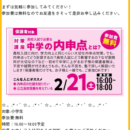
まずは気軽に参加してみてください！
参加費は無料なのでお友達をさそって是非お申し込みください。
☆.。.:*・゜☆.。.:*・゜☆.。.:*・゜☆.。.:*・゜☆.。.:*・゜
対象:小学生
参加費:無料
時間：16:00〜18:00予定