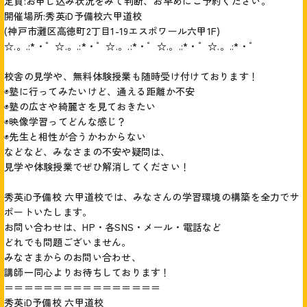
定員:お申し込み状況をみて判断、お早めにご予約ください。
開催場所:秀英iD予備校六甲道校
(神戸市灘区高徳町2丁目1-19エスポワール六甲1F)
☆.。.:*・゜☆.。.:*・゜☆.。.:*・゜☆.。.:*・゜☆.。.:*・゜
校舎の見学や、無料体験授業も随時受け付けております！
◉塾に行ってみたいけど、通える距離か不安
◉塾の広さや綺麗さを見ておきたい
◉映像学習ってどんな感じ？
◉先生と相性が合うかわからない
などなど、みなさまの不安や疑問は、
見学や体験授業でぜひ解消してください！
秀英iD予備校 六甲道校では、みなさんの学習環境の構築を全力でサ
ポートいたします。
お問い合わせは、HP・各SNS・メール・電話など
どれでも問題ございません。
みなさまからのお問い合わせ、
講師一同心よりお待ちしております！
＝＝＝＝＝＝＝＝＝＝＝＝＝＝＝＝
秀英iD予備校 六甲道校