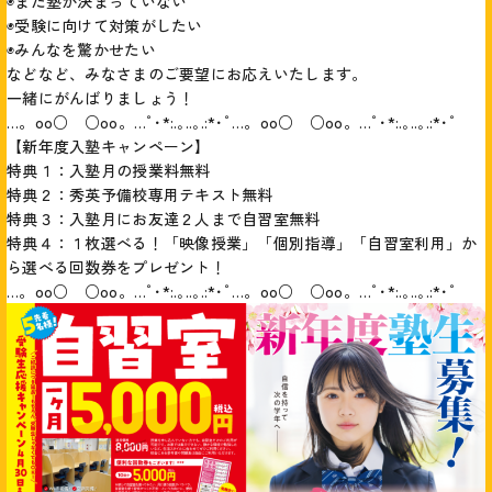
◉まだ塾が決まっていない
◉受験に向けて対策がしたい
◉みんなを驚かせたい
などなど、みなさまのご要望にお応えいたします。
一緒にがんばりましょう！
…。oо○ ○оo。…ﾟ･*:.｡..｡.:*･ﾟ…。oо○ ○оo。…ﾟ･*:.｡..｡.:*･ﾟ
【新年度入塾キャンペーン】
特典１：入塾月の授業料無料
特典２：秀英予備校専用テキスト無料
特典３：入塾月にお友達２人まで自習室無料
特典４：１枚選べる！「映像授業」「個別指導」「自習室利用」か
ら選べる回数券をプレゼント！
…。oо○ ○оo。…ﾟ･*:.｡..｡.:*･ﾟ…。oо○ ○оo。…ﾟ･*:.｡..｡.:*･ﾟ