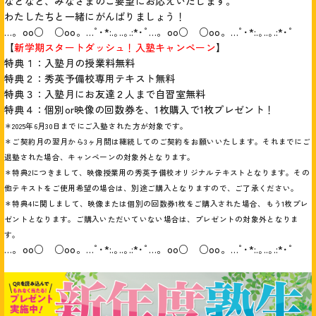
などなど、みなさまのご要望にお応えいたします。
わたしたちと一緒にがんばりましょう！
…。oо○ ○оo。…ﾟ･*:.｡..｡.:*･ﾟ…。oо○ ○оo。…ﾟ･*:.｡..｡.:*･ﾟ
【
新学期スタートダッシュ！入塾キャンペーン
】
特典１：入塾月の授業料無料
特典２：秀英予備校専用テキスト無料
特典３：入塾月にお友達２人まで自習室無料
特典４：個別or映像の回数券を、1枚購入で1枚プレゼント！
＊2025年6月30日までにご入塾された方が対象です。
＊ご契約月の翌月から3ヶ月間は継続してのご契約をお願いいたします。それまでにご
退塾された場合、キャンペーンの対象外となります。
＊特典2につきまして、映像授業用の秀英予備校オリジナルテキストとなります。その
他テキストをご使用希望の場合は、別途ご購入となりますので、ご了承ください。
＊特典4に関しまして、映像または個別の回数券1枚をご購入された場合、もう1枚プレ
ゼントとなります。ご購入いただいていない場合は、プレゼントの対象外となりま
す。
…。oо○ ○оo。…ﾟ･*:.｡..｡.:*･ﾟ…。oо○ ○оo。…ﾟ･*:.｡..｡.:*･ﾟ