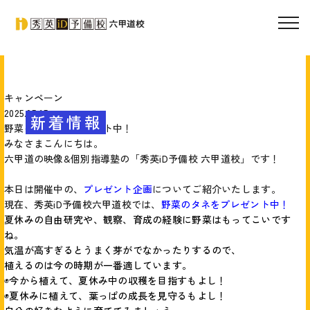
キャンペーン
2025.05.15
新着情報
野菜のタネ、プレゼント中！
みなさまこんにちは。
六甲道の映像&個別指導塾の「秀英iD予備校 六甲道校」です！
本日は開催中の、
プレゼント企画
についてご紹介いたします。
現在、秀英iD予備校六甲道校では、
野菜のタネをプレゼント中！
夏休みの自由研究や、観察、育成の経験に野菜はもってこいです
ね。
気温が高すぎるとうまく芽がでなかったりするので、
植えるのは今の時期が一番適しています。
◉
今から植えて、夏休み中の収穫を目指すもよし！
◉夏休みに植えて、葉っぱの成長を見守るもよし！