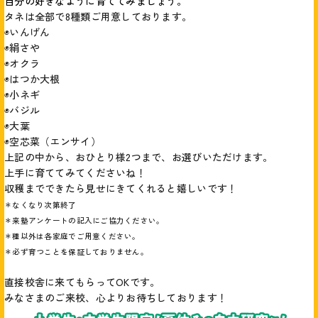
自分の好きなように育ててみましょう。
タネは全部で8種類ご用意しております。
◉いんげん
◉絹さや
◉オクラ
◉はつか大根
◉小ネギ
◉バジル
◉大葉
◉空芯菜（エンサイ）
上記の中から、おひとり様2つまで、お選びいただけます。
上手に育ててみてくださいね！
収穫までできたら見せにきてくれると嬉しいです！
＊なくなり次第終了
＊来塾アンケートの記入にご協力ください。
＊種以外は各家庭でご用意ください。
＊必ず育つことを保証しておりません。
直接校舎に来てもらってOKです。
みなさまのご来校、心よりお待ちしております！