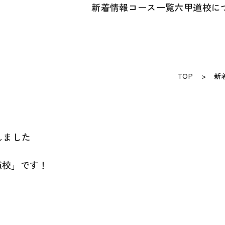
新着情報
コース一覧
六甲道校に
TOP
新
しました
道校」です！