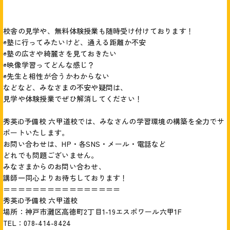
校舎の見学や、無料体験授業も随時受け付けております！
◉塾に行ってみたいけど、通える距離か不安
◉塾の広さや綺麗さを見ておきたい
◉映像学習ってどんな感じ？
◉先生と相性が合うかわからない
などなど、みなさまの不安や疑問は、
見学や体験授業でぜひ解消してください！
秀英iD予備校 六甲道校では、みなさんの学習環境の構築を全力でサ
ポートいたします。
お問い合わせは、HP・各SNS・メール・電話など
どれでも問題ございません。
みなさまからのお問い合わせ、
講師一同心よりお待ちしております！
＝＝＝＝＝＝＝＝＝＝＝＝＝＝＝＝
秀英iD予備校 六甲道校
場所：神戸市灘区高徳町2丁目1-19エスポワール六甲1F
TEL：078-414-8424