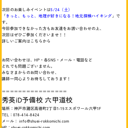
次回のお楽しみイベントは
5/24（土）
「
きっと、もっと、地理が好きになる！地元探検ハイキング
」で
す。
今回参加できなかった方もお友達をお誘い合わせの上、
次回はぜひご参加くださいませ！！
詳しいご案内はこちらから
お問い合わせは、HP・各SNS・メール・電話など
どれでも問題ございません。
みなさまからのお問い合わせ、
講師一同心よりお待ちしております！
＝＝＝＝＝＝＝＝＝＝＝＝＝＝＝＝
秀英iD予備校 六甲道校
場所：神戸市灘区高徳町2丁目1-19エスポワール六甲1F
TEL：078-414-8424
メール： info@shuei-rokkomichi.com
HP：
shuei-rokkomichi.com